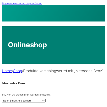
Skip to main content
Skip to footer
Onlineshop
Home
/
Shop
/
Produkte verschlagwortet mit „Mercedes Benz“
Mercedes Benz
Nach
1–12 von 36 Ergebnissen werden angezeigt
Beliebtheit
sortiert