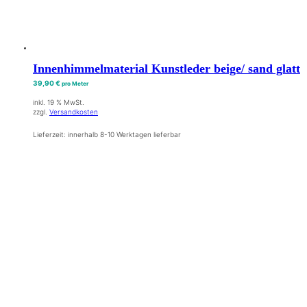
Innenhimmelmaterial Kunstleder beige/ sand glatt
39,90
€
pro Meter
inkl. 19 % MwSt.
zzgl.
Versandkosten
Lieferzeit:
innerhalb 8-10 Werktagen lieferbar