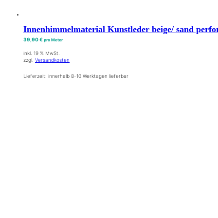
Innenhimmelmaterial Kunstleder beige/ sand perfor
39,90
€
pro Meter
inkl. 19 % MwSt.
zzgl.
Versandkosten
Lieferzeit:
innerhalb 8-10 Werktagen lieferbar