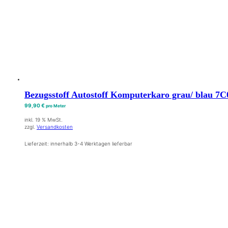
Bezugsstoff Autostoff Komputerkaro grau/ blau 7C
99,90
€
pro Meter
inkl. 19 % MwSt.
zzgl.
Versandkosten
Lieferzeit:
innerhalb 3-4 Werktagen lieferbar