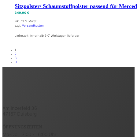
Sitzpolster/ Schaumstoffpolster passend für Merc
349,90
€
inkl. 19 % MwSt.
zzgl.
Versandkosten
Lieferzeit:
innerhalb 5-7 Werktagen lieferbar
1
2
3
→
Am Inzerfeld 36
47167 Duisburg
ÖFFNUNGSZEITEN
Mo-Do
7:00 - 16:00 Uhr