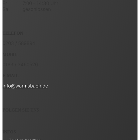
Fr
7:00 - 14:30 Uhr
Sa
geschlossen
TELEFON
0203 / 589894
MOBIL
0163 / 3460520
E-MAIL
info@warmsbach.de
FOLGEN SIE UNS
INFOS