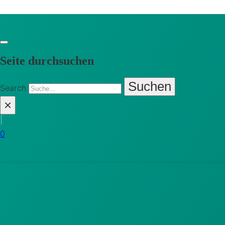
Seite durchsuchen
Suchen
Search
×
|
0