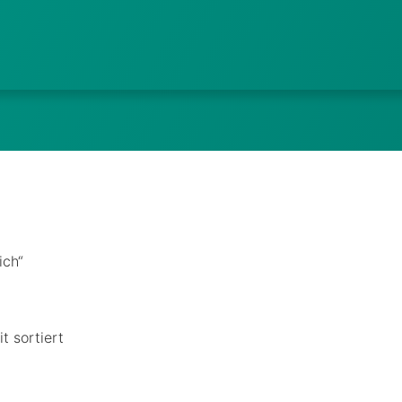
ich“
t sortiert