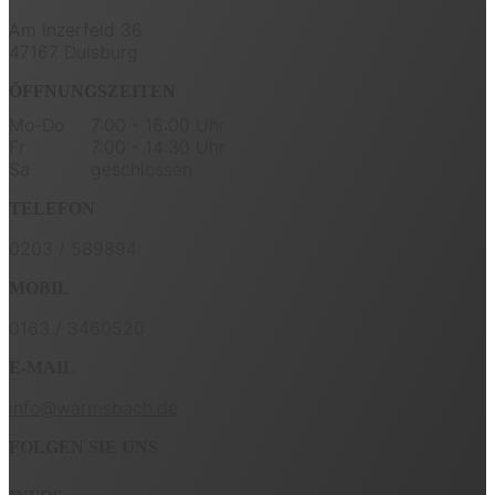
Am Inzerfeld 36
47167 Duisburg
ÖFFNUNGSZEITEN
Mo-Do
7:00 - 16:00 Uhr
Fr
7:00 - 14:30 Uhr
Sa
geschlossen
TELEFON
0203 / 589894
MOBIL
0163 / 3460520
E-MAIL
info@warmsbach.de
FOLGEN SIE UNS