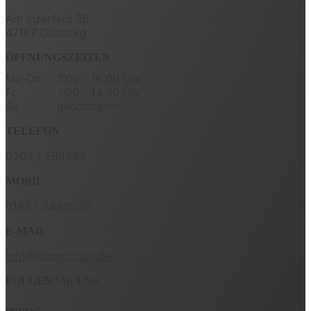
Am Inzerfeld 36
47167 Duisburg
ÖFFNUNGSZEITEN
Mo-Do
7:00 - 16:00 Uhr
Fr
7:00 - 14:30 Uhr
Sa
geschlossen
TELEFON
0203 / 589894
MOBIL
0163 / 3460520
E-MAIL
info@warmsbach.de
FOLGEN SIE UNS