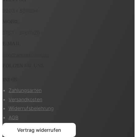
0203 / 589894
MOBIL
0163 / 3460520
E-MAIL
info@warmsbach.de
FOLGEN SIE UNS
INFOS
Zahlungsarten
Versandkosten
Widerrufsbelehrung
AGB
Vertrag widerrufen