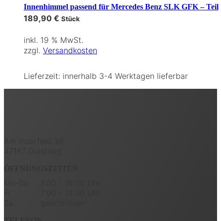
Innenhimmel passend für Mercedes Benz SLK GFK – Teil
189,90
€
Stück
inkl. 19 % MwSt.
zzgl.
Versandkosten
Lieferzeit:
innerhalb 3-4 Werktagen lieferbar
Am Inzerfeld 36
47167 Duisburg
ÖFFNUNGSZEITEN
Mo-Do
7:00 - 16:00 Uhr
Fr
7:00 - 14:30 Uhr
Sa
geschlossen
TELEFON