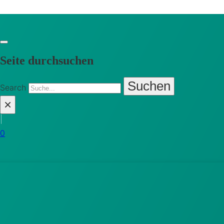
Seite durchsuchen
Suchen
Search
×
|
0