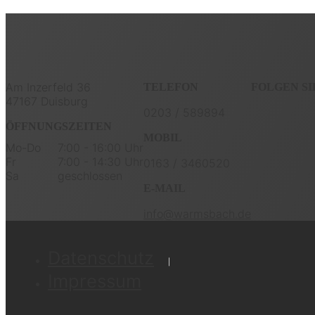
Am Inzerfeld 36
TELEFON
FOLGEN SI
47167 Duisburg
0203 / 589894
ÖFFNUNGSZEITEN
MOBIL
Mo-Do
7:00 - 16:00 Uhr
Fr
7:00 - 14:30 Uhr
0163 / 3460520
Sa
geschlossen
E-MAIL
info@warmsbach.de
Datenschutz
Impressum