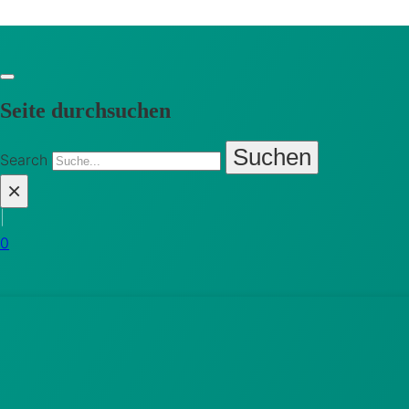
Seite durchsuchen
Suchen
Search
×
|
0