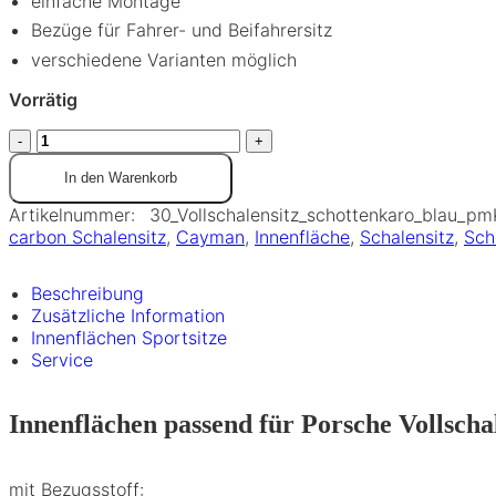
einfache Montage
Bezüge für Fahrer- und Beifahrersitz
verschiedene Varianten möglich
Vorrätig
In den Warenkorb
Artikelnummer:
30_Vollschalensitz_schottenkaro_blau_pm
carbon Schalensitz
,
Cayman
,
Innenfläche
,
Schalensitz
,
Sch
Beschreibung
Zusätzliche Information
Innenflächen Sportsitze
Service
Innenflächen passend für Porsche Vollscha
mit Bezugsstoff: