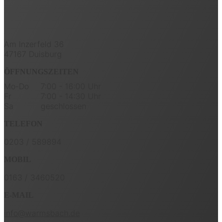
Am Inzerfeld 36
47167 Duisburg
ÖFFNUNGSZEITEN
Mo-Do
7:00 - 16:00 Uhr
Fr
7:00 - 14:30 Uhr
Sa
geschlossen
TELEFON
0203 / 589894
MOBIL
0163 / 3460520
E-MAIL
info@warmsbach.de