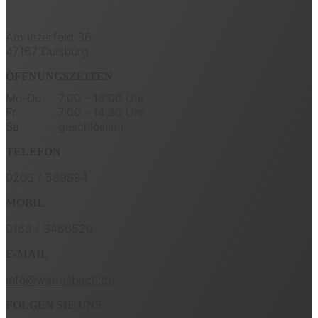
Am Inzerfeld 36
47167 Duisburg
ÖFFNUNGSZEITEN
Mo-Do
7:00 - 16:00 Uhr
Fr
7:00 - 14:30 Uhr
Sa
geschlossen
TELEFON
0203 / 589894
MOBIL
0163 / 3460520
E-MAIL
info@warmsbach.de
FOLGEN SIE UNS