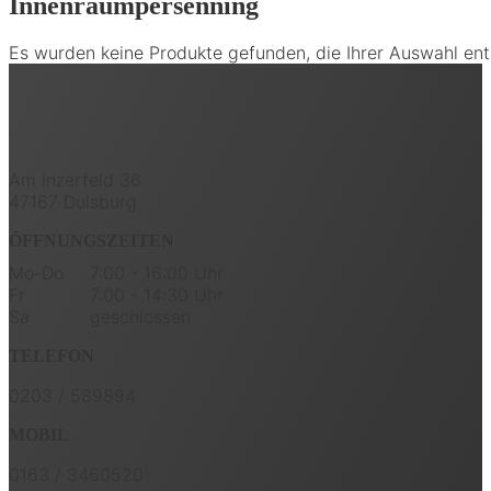
Innenraumpersenning
Es wurden keine Produkte gefunden, die Ihrer Auswahl en
Am Inzerfeld 36
47167 Duisburg
ÖFFNUNGSZEITEN
Mo-Do
7:00 - 16:00 Uhr
Fr
7:00 - 14:30 Uhr
Sa
geschlossen
TELEFON
0203 / 589894
MOBIL
0163 / 3460520