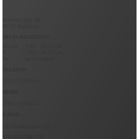
Am Inzerfeld 36
47167 Duisburg
ÖFFNUNGSZEITEN
Mo-Do
7:00 - 16:00 Uhr
Fr
7:00 - 14:30 Uhr
Sa
geschlossen
TELEFON
0203 / 589894
MOBIL
0163 / 3460520
E-MAIL
info@warmsbach.de
FOLGEN SIE UNS