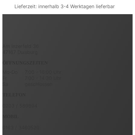
Lieferzeit:
innerhalb 3-4 Werktagen lieferbar
Am Inzerfeld 36
47167 Duisburg
ÖFFNUNGSZEITEN
Mo-Do
7:00 - 16:00 Uhr
Fr
7:00 - 14:30 Uhr
Sa
geschlossen
TELEFON
0203 / 589894
MOBIL
0163 / 3460520