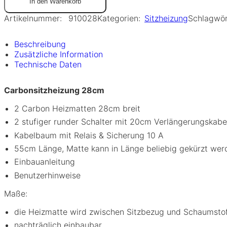
In den Warenkorb
Artikelnummer:
910028
Kategorien:
Sitzheizung
Schlagwör
Beschreibung
Zusätzliche Information
Technische Daten
Carbonsitzheizung 28cm
2 Carbon Heizmatten 28cm breit
2 stufiger runder Schalter mit 20cm Verlängerungskabe
Kabelbaum mit Relais & Sicherung 10 A
55cm Länge, Matte kann in Länge beliebig gekürzt wer
Einbauanleitung
Benutzerhinweise
Maße:
die Heizmatte wird zwischen Sitzbezug und Schaumstof
nachträglich einbaubar