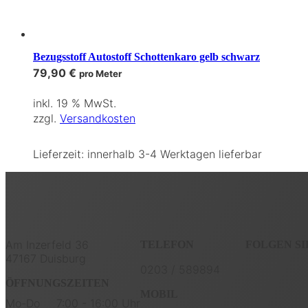
Bezugsstoff Autostoff Schottenkaro gelb schwarz
79,90
€
pro Meter
inkl. 19 % MwSt.
zzgl.
Versandkosten
Lieferzeit:
innerhalb 3-4 Werktagen lieferbar
Am Inzerfeld 36
TELEFON
FOLGEN SI
47167 Duisburg
0203 / 589894
ÖFFNUNGSZEITEN
MOBIL
Mo-Do
7:00 - 16:00 Uhr