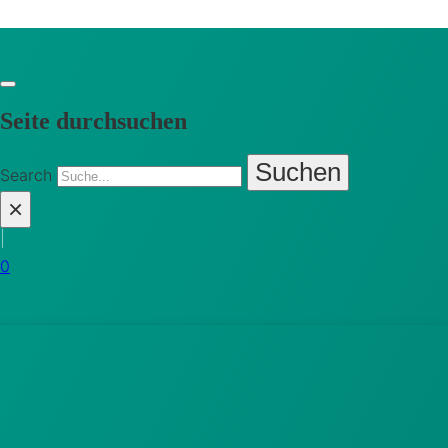
Seite durchsuchen
Suchen
Search
×
|
0