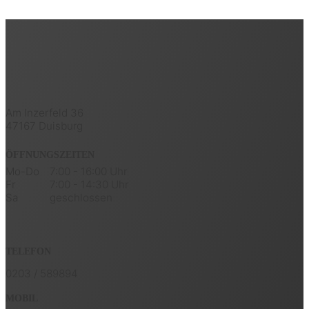
Am Inzerfeld 36
47167 Duisburg
ÖFFNUNGSZEITEN
Mo-Do
7:00 - 16:00 Uhr
Fr
7:00 - 14:30 Uhr
Sa
geschlossen
TELEFON
0203 / 589894
MOBIL