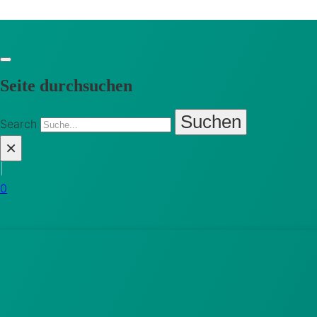
Seite durchsuchen
Suchen
Search
×
|
0