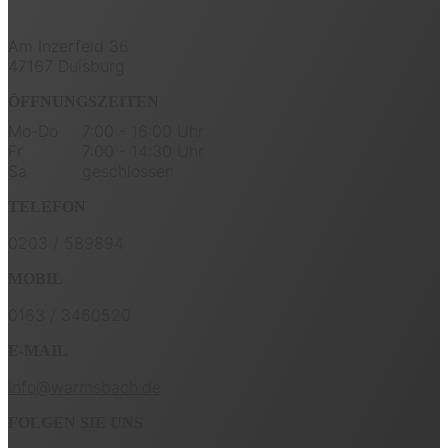
Am Inzerfeld 36
47167 Duisburg
ÖFFNUNGSZEITEN
Mo-Do
7:00 - 16:00 Uhr
Fr
7:00 - 14:30 Uhr
Sa
geschlossen
TELEFON
0203 / 589894
MOBIL
0163 / 3460520
E-MAIL
info@warmsbach.de
FOLGEN SIE UNS