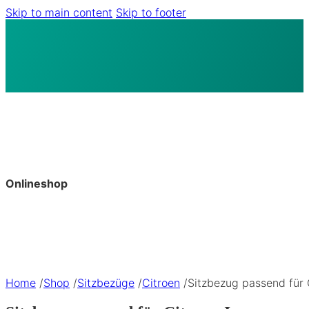
Skip to main content
Skip to footer
Onlineshop
Home
/
Shop
/
Sitzbezüge
/
Citroen
/
Sitzbezug passend für