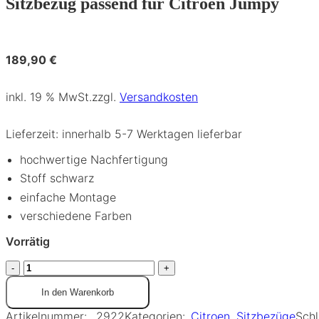
Sitzbezug passend für Citroen Jumpy
189,90
€
inkl. 19 % MwSt.
zzgl.
Versandkosten
Lieferzeit:
innerhalb 5-7 Werktagen lieferbar
hochwertige Nachfertigung
Stoff schwarz
einfache Montage
verschiedene Farben
Vorrätig
In den Warenkorb
Artikelnummer:
2922
Kategorien:
Citroen
,
Sitzbezüge
Schl